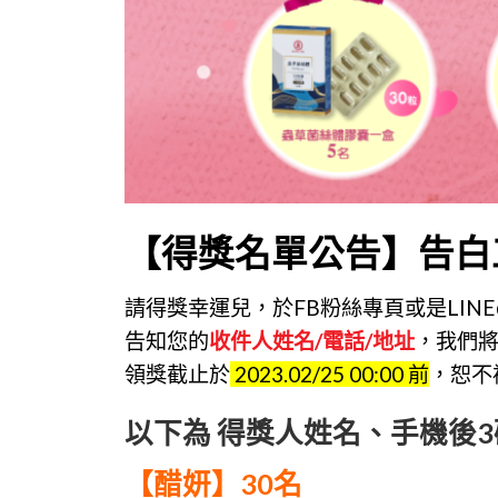
【得獎名單公告】告白
請得獎幸運兒，於FB粉絲專頁或是LIN
告知您的
收件人姓名/電話/地址
，我們
領獎截止於
2023.02/25 00:00 前
，恕不
以下為
得獎人姓名、手機後3
【醋妍】30名