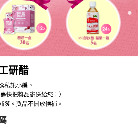
工研醋
E@私訊小編。
將盡快把獎品寄送給您：）
補發。獎品不開放候補。
碼