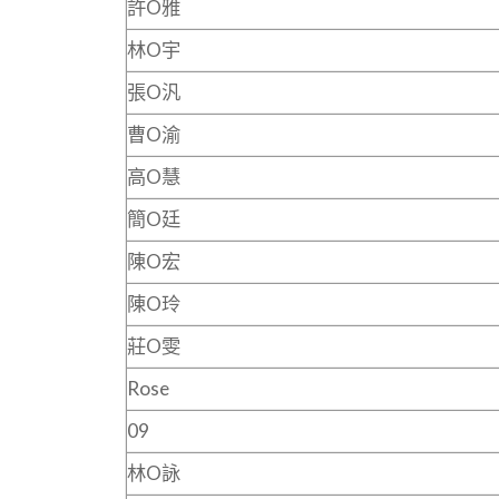
許O雅
林O宇
張O汎
曹O渝
高O慧
簡O廷
陳O宏
陳O玲
莊O雯
Rose
09
林O詠