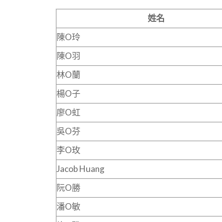
姓名
陳O玲
陳O羽
林O蘭
楊O子
廖O虹
吳O芬
李O玫
Jacob Huang
阮O勝
潘O敏