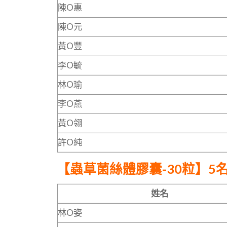
陳O惠
陳O元
黃O豐
李O毓
林O瑜
李O燕
黃O翎
許O純
【蟲草菌絲體膠囊-30粒】5
姓名
林O姿