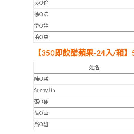
吳O倫
徐O凌
塗O婷
蕭O霖
【
350即飲醋蘋果-24入/箱
】
姓名
陳O鵬
Sunny Lin
張O蓀
詹O華
翁O雄