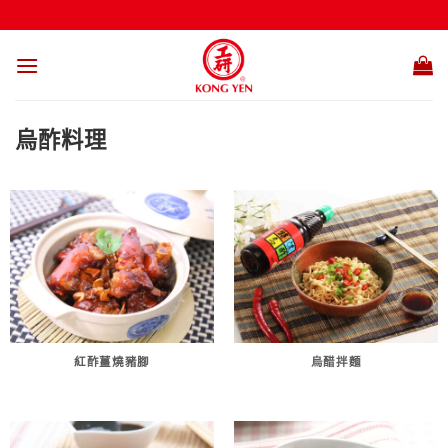
Skip
to
content
烏酢料理
紅酢薑燒豬腳
烏醋拌麵