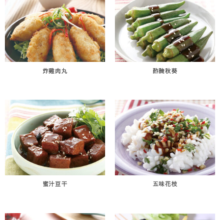
炸雞肉丸
酢醃秋葵
蜜汁豆干
五味花枝