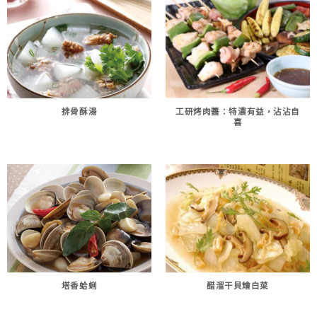
排骨酥湯
工研烤肉醬：特濃有益，沾沾自
喜
塔香蛤蜊
醋溜干貝燴白菜