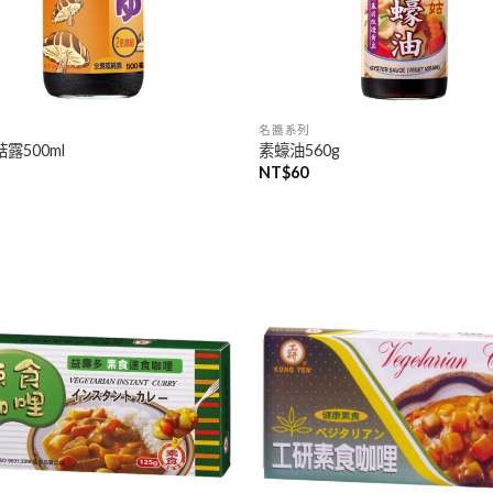
名醬系列
露500ml
素蠔油560g
NT$
60
加入
「願
望清
單」