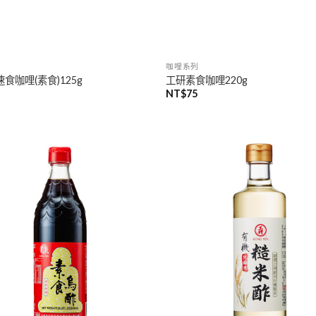
咖哩系列
食咖哩(素食)125g
工研素食咖哩220g
NT$
75
加入
「願
望清
單」