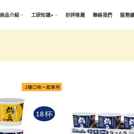
商品介紹
工研知識+
好評推薦
聯絡我們
服務
加入
「願
望清
單」