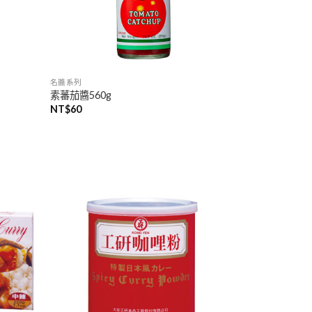
名醬系列
素蕃茄醬560g
NT$
60
加入
加入
「願
「願
望清
望清
單」
單」