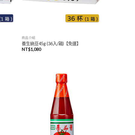
商品介紹
養生納豆45g (36入/箱)【免運】
NT$
1,080
加入
加入
「願
「願
望清
望清
單」
單」