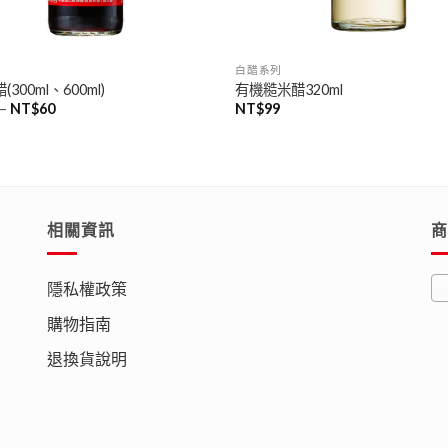
白醋系列
300ml、600ml)
有機糙米醋320ml
價
–
NT$
60
NT$
99
格
範
圍：
NT$35
到
NT$60
相關資訊
商
隱私權政策
購物指南
退換貨說明