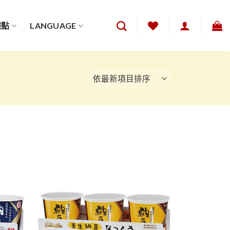
據點
LANGUAGE
加入
加入
「願
「願
望清
望清
單」
單」