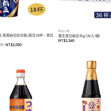
商品介紹
 黑黃納豆綜合箱 (黃豆18杯、黑豆
養生黑豆納豆45g (36入/箱)
NT$
1,260
原
目
170
NT$
1,030
始
前
價
價
格：
格：
NT$1,170。
NT$1,030。
加入
「願
望清
單」