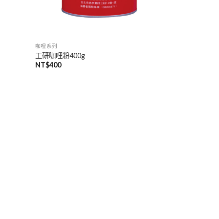
咖哩系列
工研咖哩粉400g
NT$
400
加入
「願
望清
單」