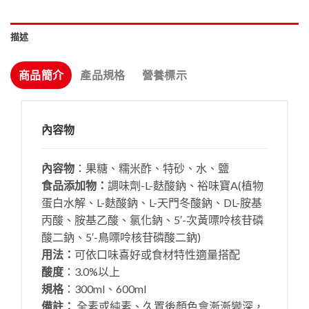
描述
商品簡介
產品規格
營養標示
內容物
內容物
：果糖、糯米酢、特砂、水、鹽
食品添加物：
調味劑-L-麩酸鈉、裕味寶A(植物
蛋白水解、L-麩酸鈉、L-天門冬酸鈉、DL-胺基
丙酸、胺基乙酸、氯化鈉、5′-次黃嘌呤核苷磷
酸二鈉、5′-鳥嘌呤核苷磷酸二鈉)
用法：
可依口味喜好或食材特性適量搭配
酸度
：3.0%以上
規格
：300ml、600ml
備註：
全素或純素、久置後顏色會漸漸變深，