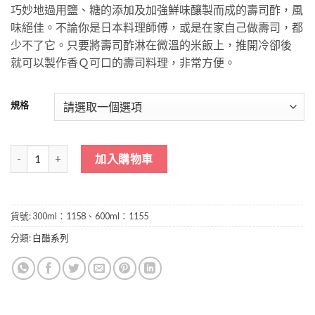
巧妙地過用鹽、糖的添加及加強鮮味釀製而成的壽司酢，風
範
味絕佳。不論你是日本料理師傅，或是在家自己做壽司，都
圍：
少不了它。只要將壽司酢淋在微溫的米飯上，推開冷卻後
NT$37
就可以製作香Ｑ可口的壽司料理，非常方便。
到
NT$60
規格
壽司醋(300ml、600ml) 數量
加入購物車
貨號:
300ml：1158、600ml：1155
分類:
白醋系列