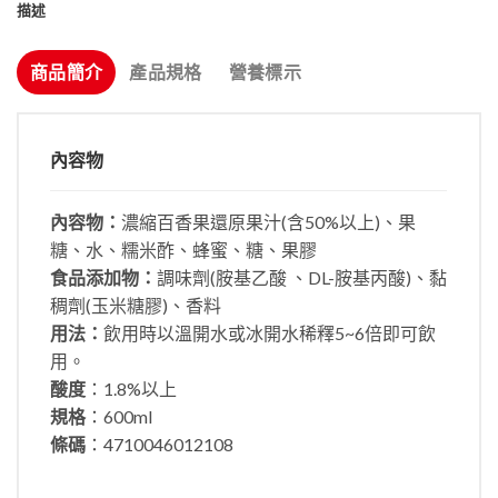
描述
商品簡介
產品規格
營養標示
內容物
內容物：
濃縮百香果還原果汁(含50%以上)、果
糖、水、糯米酢、蜂蜜、糖、果膠
食品添加物：
調味劑(胺基乙酸 、DL-胺基丙酸)、黏
稠劑(玉米糖膠)、香料
用法：
飲用時以溫開水或冰開水稀釋5~6倍即可飲
用。
酸度
：1.8%以上
規格
：600ml
條碼
：4710046012108