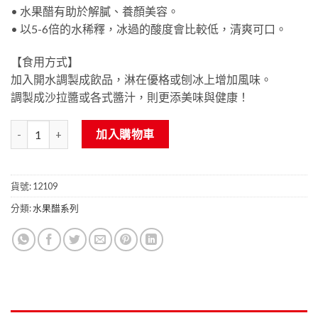
• 水果醋有助於解膩、養顏美容。
• 以5-6倍的水稀釋，冰過的酸度會比較低，清爽可口。
【食用方式】
加入開水調製成飲品，淋在優格或刨冰上增加風味。
調製成沙拉醬或各式醬汁，則更添美味與健康！
百香果醋 (濃縮水果醋) 600ml 數量
加入購物車
貨號:
12109
分類:
水果醋系列