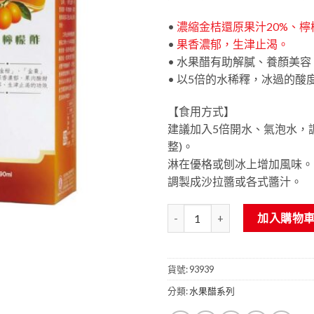
•
濃縮金桔還原果汁20%、檸檬
•
果香濃郁，生津止渴。
• 水果醋有助解膩、養顏美容
• 以5倍的水稀釋，冰過的
【食用方式】
建議加入5倍開水、氣泡水，
整)。
淋在優格或刨冰上增加風味。
調製成沙拉醬或各式醬汁。
金桔檸檬醋 (濃縮水果醋) 590ml 
加入購物
貨號:
93939
分類:
水果醋系列