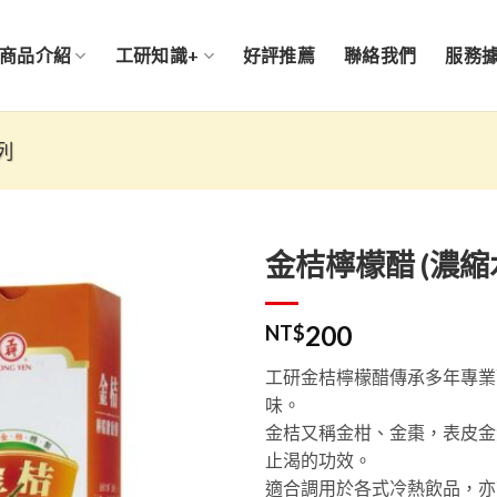
商品介紹
工研知識+
好評推薦
聯絡我們
服務
列
金桔檸檬醋 (濃縮水
200
NT$
加入
「願
工研金桔檸檬醋傳承多年專業
望清
味。
單」
金桔又稱金柑、金棗，表皮金
止渴的功效。
適合調用於各式冷熱飲品，亦