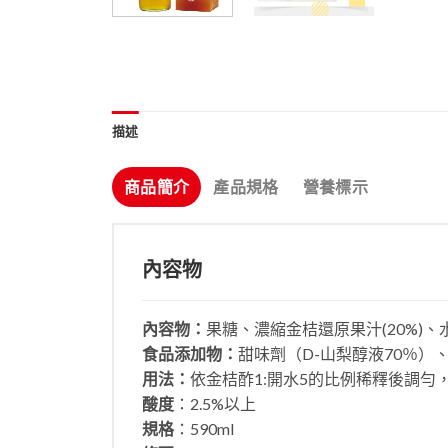
描述
商品簡介
產品規格
營養標示
內容物
內容物：
果糖、濃縮金桔還原果汁(20%)、
食品添加物：
甜味劑（D-山梨醇液70％）
用法：
依金桔酢1:開水5的比例稀釋後調勻
酸度
：2.5%以上
規格
：590ml