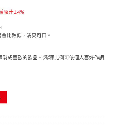
原汁1.4%
。
酸度會比較低，清爽可口。
調製成喜歡的飲品。(稀釋比例可依個人喜好作調
數量
車