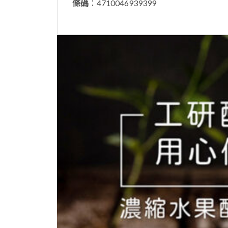
條碼
：4710046939399