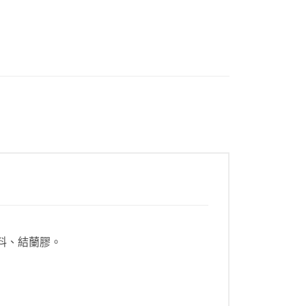
香料、結蘭膠。